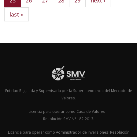
25
26
27
28
29
next ›
last »
Entidad Regulada y Supervisada por la Superintendencia del Mercado de
Valores.
Licencia para operar como Casa de Valores
Resolución SMV N° 182-2013.
Licencia para operar como Administrador de Inversiones Resolución