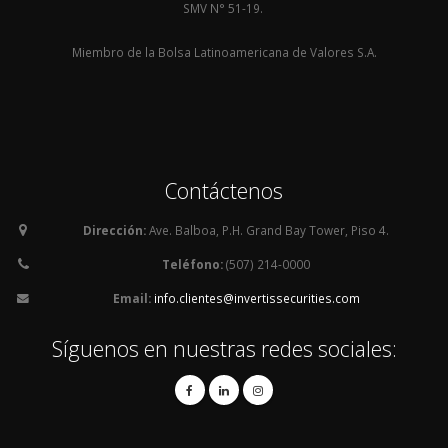
SMV N° 51-19.
Miembro de la Bolsa Latinoamericana de Valores S.A.
Contáctenos
Dirección:
Ave. Balboa, P.H. Grand Bay Tower, Piso 4.
Teléfono:
(507) 214-0000
Email:
info.clientes@invertissecurities.com
Síguenos en nuestras redes sociales: