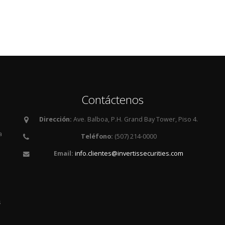
Contáctenos
Dirección:
Ave. Balboa, P.H. Grand Bay Tower, Piso 4.
a
Teléfono:
(507) 214-0000
Email:
info.clientes@invertissecurities.com
es
s