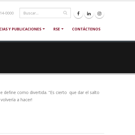
214-0000
CIAS Y PUBLICACIONES
RSE
CONTÁCTENOS
 define como divertida. “Es cierto que dar el salto
volvería a hacer!