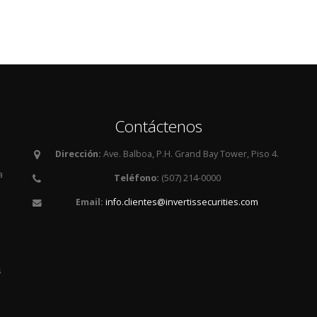
Contáctenos
Dirección:
Ave. Balboa, P.H. Grand Bay Tower, Piso 4.
a
Teléfono:
(507) 214-0000
Email:
info.clientes@invertissecurities.com
es
s