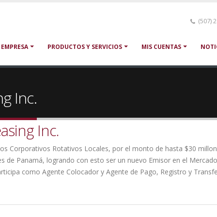
(507) 
 EMPRESA
PRODUCTOS Y SERVICIOS
MIS CUENTAS
NOTI
g Inc.
asing Inc.
nos Corporativos Rotativos Locales, por el monto de hasta $30 millo
lores de Panamá, logrando con esto ser un nuevo Emisor en el Merca
articipa como Agente Colocador y Agente de Pago, Registro y Transfe