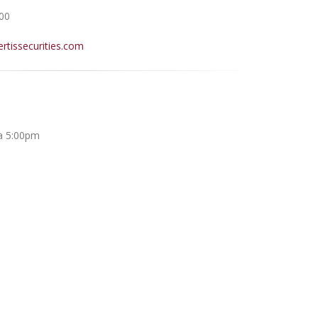
00
ertissecurities.com
 a 5:00pm