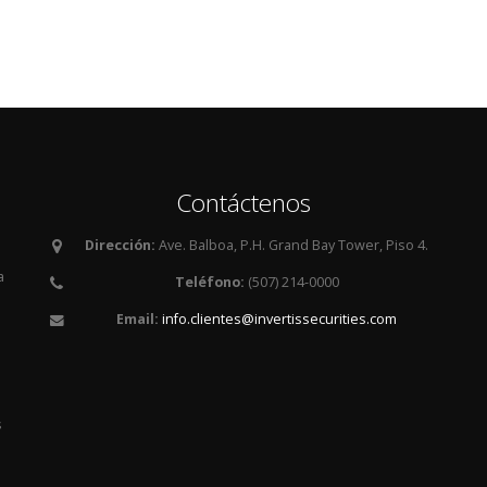
Contáctenos
Dirección:
Ave. Balboa, P.H. Grand Bay Tower, Piso 4.
a
Teléfono:
(507) 214-0000
Email:
info.clientes@invertissecurities.com
es
s