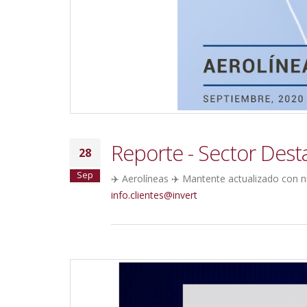
Reporte - Sector Dest
28
Sep
✈️ Aerolíneas ✈️ Mantente actualizado con 
info.clientes@invert