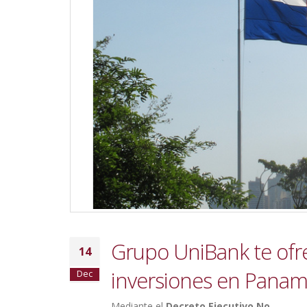
Grupo UniBank te ofre
14
inversiones en Pana
Dec
Mediante el
Decreto Ejecutivo No.