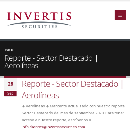
INICIO
Reporte - Sector Destacado |
Aerolíneas
Reporte - Sector Destacado |
28
Aerolíneas
Sep
✈️ Aerolíneas ✈️ Mantente actualizado con nuestro reporte
Sector Destacado del mes de septiembre 2020. Para tener
acceso a nuestro reporte, escríbenos a
info.clientes@invertissecurities.com