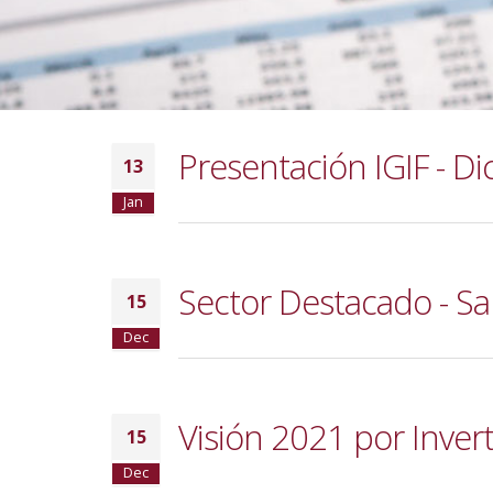
Presentación IGIF - D
13
Jan
Sector Destacado - Sa
15
Dec
Visión 2021 por Inverti
15
Dec