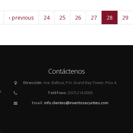
‹ previous
24
25
26
27
28
29
Contáctenos
Dirección:
Ave. Balboa, P.H. Grand Bay Tower, Piso 4.
a
Teléfono:
(507) 214-0000
Email:
info.clientes@invertissecurities.com
es
s