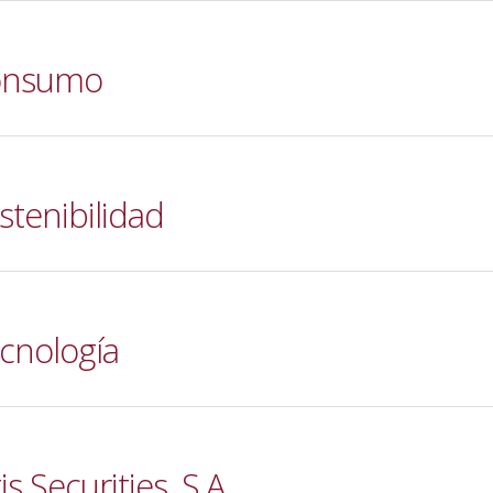
Consumo
stenibilidad
cnología
s Securities, S.A.