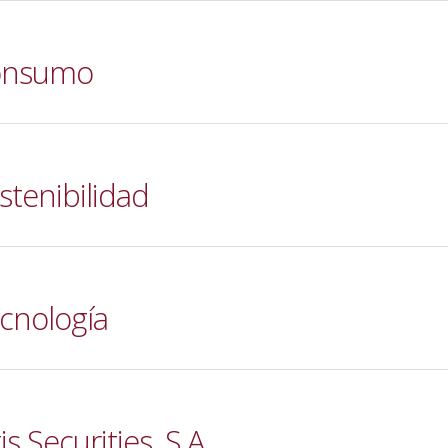
Consumo
stenibilidad
cnología
s Securities, S.A.