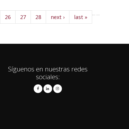
…
…
26
27
28
next ›
last »
Síguenos en nuestras redes
sociales: