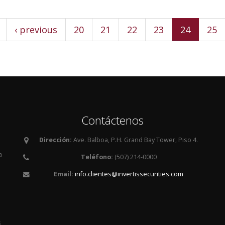
‹ previous
20
21
22
23
24
25
Contáctenos
Dirección:
Ave. Balboa, P.H. Grand Bay Tower, Piso 4.
a
Teléfono:
(507) 214-0000
Email:
info.clientes@invertissecurities.com
es
s