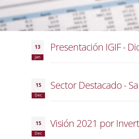
Presentación IGIF - D
13
Jan
Sector Destacado - Sa
15
Dec
Visión 2021 por Inverti
15
Dec