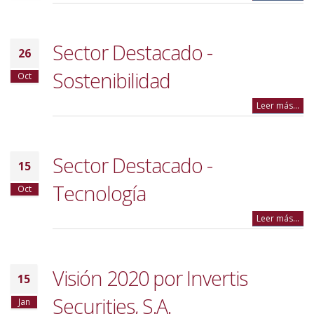
Sector Destacado -
26
Sostenibilidad
Oct
Leer más...
Sector Destacado -
15
Tecnología
Oct
Leer más...
Visión 2020 por Invertis
15
Securities, S.A.
Jan