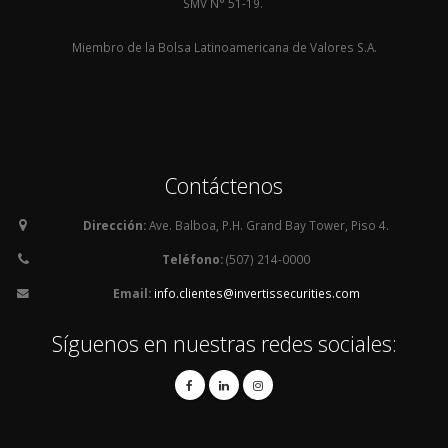
SMV N° 51-19.
Miembro de la Bolsa Latinoamericana de Valores S.A.
Contáctenos
Dirección:
Ave. Balboa, P.H. Grand Bay Tower, Piso 4.
Teléfono:
(507) 214-0000
Email:
info.clientes@invertissecurities.com
Síguenos en nuestras redes sociales: