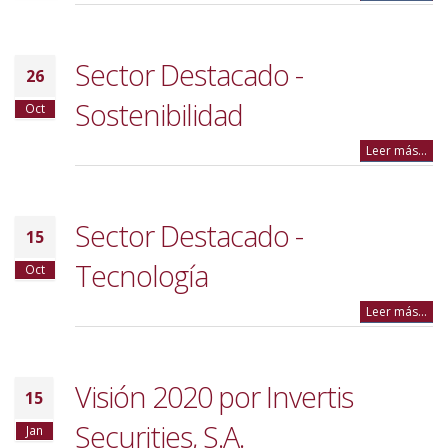
Sector Destacado -
26
Sostenibilidad
Oct
Leer más...
Sector Destacado -
15
Tecnología
Oct
Leer más...
Visión 2020 por Invertis
15
Securities, S.A.
Jan