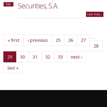
Securities, S.A.
Feb
Leer más...
Pages
…
…
« first
‹ previous
25
26
27
28
29
30
31
32
33
next ›
last »