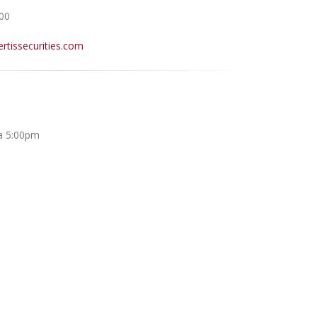
00
ertissecurities.com
 a 5:00pm