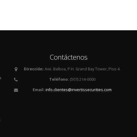
Contáctenos
Dirección:
Ave. Balboa, P.H. Grand Bay Tower, Piso 4.
a
Teléfono:
(507) 214-0000
Email:
info.clientes@invertissecurities.com
es
s